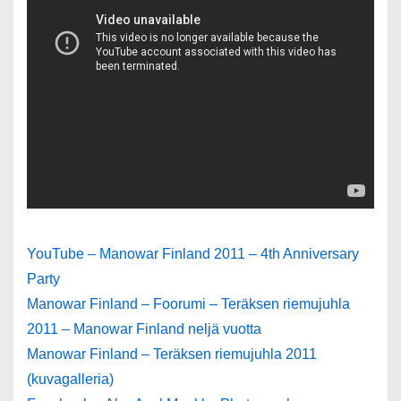
YouTube – Manowar Finland 2011 – 4th Anniversary
Party
Manowar Finland – Foorumi – Teräksen riemujuhla
2011 – Manowar Finland neljä vuotta
Manowar Finland – Teräksen riemujuhla 2011
(kuvagalleria)