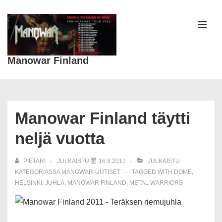
↓
Siirry
pääsisältöön
VAL
Manowar Finland
Päänavigaatio
Manowar Finland täytti
neljä vuotta
PIETARI
JULKAISTU
16.8.2011
JULKAISTU
KATEGORIASSA
MANOWAR-UUTISET
TAGGED WITH
DOME
,
HELSINKI
,
JUHLA
,
MANOWAR FINLAND
,
METAL WARRIORS