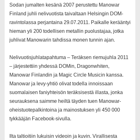
Sodan jumalten kesänä 2007 perustettu Manowar
Finland juhli nelivuotista taivaltaan Helsingin DOM-
ravintolassa perjantaina 29.07.2011. Paikalle kerääntyi
hieman yli 200 todellisen metallin puolustajaa, jotka
juhlivat Manowarin tahdissa monen tunnin ajan.
Nelivuotisjuhlatapahtuma – Teräksen riemujuhla 2011
– järjestettiin yhdessä DOMin, Dragonwhiten,
Manowar Finlandin ja Magic Circle Musicin kanssa.
Manowar ja levy-yhtiö olivat todella innoissaan
suomalaisen faniyhteisön teräksisestä illasta, jonka
seurauksena saimme heiltä täyden tuen Manowar-
oheistuotepalkintoina ja mainostuksen yli 450 000
tykkääjän Facebook-sivulla.
Ilta taltioitiin lukuisin videoin ja kuvin. Virallisesta