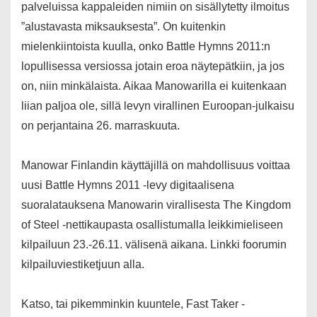
palveluissa kappaleiden nimiin on sisällytetty ilmoitus
”alustavasta miksauksesta”. On kuitenkin
mielenkiintoista kuulla, onko Battle Hymns 2011:n
lopullisessa versiossa jotain eroa näytepätkiin, ja jos
on, niin minkälaista. Aikaa Manowarilla ei kuitenkaan
liian paljoa ole, sillä levyn virallinen Euroopan-julkaisu
on perjantaina 26. marraskuuta.
Manowar Finlandin käyttäjillä on mahdollisuus voittaa
uusi Battle Hymns 2011 -levy digitaalisena
suoralatauksena Manowarin virallisesta The Kingdom
of Steel -nettikaupasta osallistumalla leikkimieliseen
kilpailuun 23.-26.11. välisenä aikana. Linkki foorumin
kilpailuviestiketjuun alla.
Katso, tai pikemminkin kuuntele, Fast Taker -