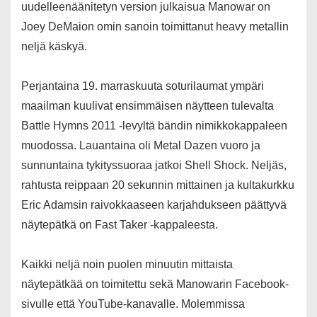
uudelleenäänitetyn version julkaisua Manowar on
Joey DeMaion omin sanoin toimittanut heavy metallin
neljä käskyä.
Perjantaina 19. marraskuuta soturilaumat ympäri
maailman kuulivat ensimmäisen näytteen tulevalta
Battle Hymns 2011 -levyltä bändin nimikkokappaleen
muodossa. Lauantaina oli Metal Dazen vuoro ja
sunnuntaina tykityssuoraa jatkoi Shell Shock. Neljäs,
rahtusta reippaan 20 sekunnin mittainen ja kultakurkku
Eric Adamsin raivokkaaseen karjahdukseen päättyvä
näytepätkä on Fast Taker -kappaleesta.
Kaikki neljä noin puolen minuutin mittaista
näytepätkää on toimitettu sekä Manowarin Facebook-
sivulle että YouTube-kanavalle. Molemmissa