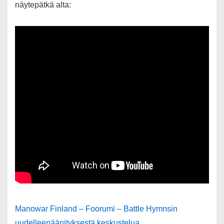
näytepätkä alta:
Manowar Finland – Foorumi – Battle Hymnsin
uudelleenäänityksestä keskustelua