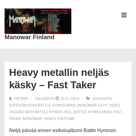
↓
Siirry
pääsisältöön
VAL
Manowar Finland
Päänavigaatio
Heavy metallin neljäs
käsky – Fast Taker
PIETARI
JULKAISTU
22.11.2010
JULKAISTU
KATEGORIASSA
BATTLE HYMNS MMXI
,
MANOWAR-LEVY
,
VIDEO
TAGGED WITH
BATTLE HYMNS 2011
,
BATTLE HYMNS MMXI
,
FAST
TAKER
,
MANOWAR
,
VIDEO
,
YOUTUBE
Neljä päivää ennen esikoisalbumi Battle Hymnsin