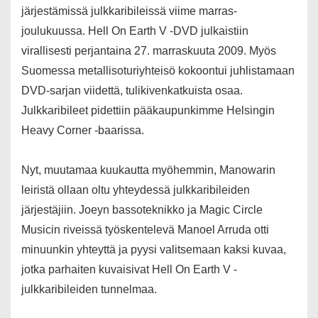
järjestämissä julkkaribileissä viime marras-
joulukuussa. Hell On Earth V -DVD julkaistiin
virallisesti perjantaina 27. marraskuuta 2009. Myös
Suomessa metallisoturiyhteisö kokoontui juhlistamaan
DVD-sarjan viidettä, tulikivenkatkuista osaa.
Julkkaribileet pidettiin pääkaupunkimme Helsingin
Heavy Corner -baarissa.
Nyt, muutamaa kuukautta myöhemmin, Manowarin
leiristä ollaan oltu yhteydessä julkkaribileiden
järjestäjiin. Joeyn bassoteknikko ja Magic Circle
Musicin riveissä työskentelevä Manoel Arruda otti
minuunkin yhteyttä ja pyysi valitsemaan kaksi kuvaa,
jotka parhaiten kuvaisivat Hell On Earth V -
julkkaribileiden tunnelmaa.