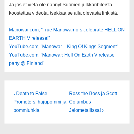
Ja jos et vielä ole nähnyt Suomen julkkaribileistä
koostettua videota, tsekkaa se alla olevasta linkistä.
Manowar.com, ”True Manowarriors celebrate HELL ON
EARTH V release!”
Y
ouTube.com, ”Manowar – King Of Kings Segment”
YouTube.com, ”Manowar: Hell On Earth V release
party @ Finland”
Artikkelien
Edellinen
Seuraava
‹ Death to False
Ross the Boss ja Scott
artikkeli
selaus
Promoters, hajupommi ja
Columbus
pommiuhkia
Jalometallissa! ›