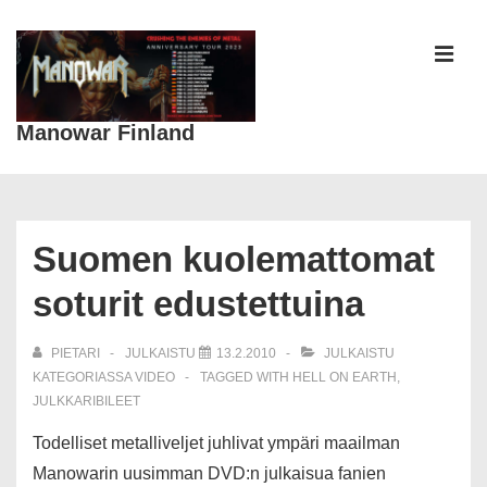
↓
Siirry
pääsisältöön
VAL
Manowar Finland
Päänavigaatio
Suomen kuolemattomat
soturit edustettuina
PIETARI
JULKAISTU
13.2.2010
JULKAISTU
KATEGORIASSA
VIDEO
TAGGED WITH
HELL ON EARTH
,
JULKKARIBILEET
Todelliset metalliveljet juhlivat ympäri maailman
Manowarin uusimman DVD:n julkaisua fanien