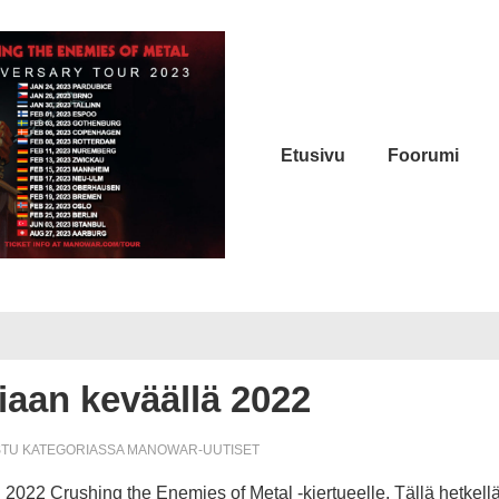
Päänavigaatio
Etusivu
Foorumi
aan keväällä 2022
STU KATEGORIASSA
MANOWAR-UUTISET
022 Crushing the Enemies of Metal -kiertueelle. Tällä hetkellä j