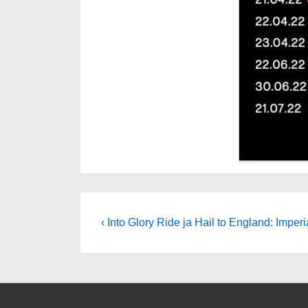
Artikkelien
Edellinen
‹ Into Glory Ride ja Hail to England: Imperi
selaus