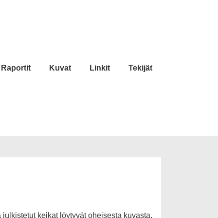
Raportit
Kuvat
Linkit
Tekijät
ulkistetut keikat löytyvät oheisesta kuvasta.