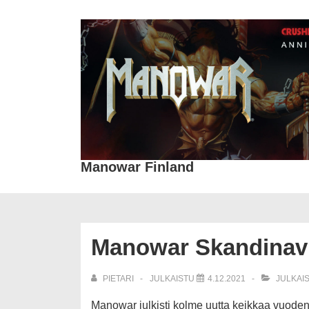
↓
Siirry
pääsisältöön
Manowar Finland
Manowar Skandinavi
PIETARI
JULKAISTU
4.12.2021
JULKAI
Manowar julkisti kolme uutta keikkaa vuoden 2