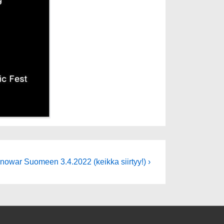
uraava
nowar Suomeen 3.4.2022 (keikka siirtyy!) ›
ikkeli