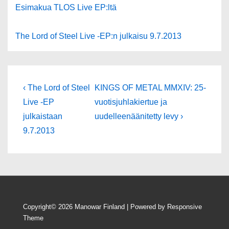
Esimakua TLOS Live EP:ltä
The Lord of Steel Live -EP:n julkaisu 9.7.2013
Artikkelien
Edellinen
Seuraava
‹ The Lord of Steel
KINGS OF METAL MMXIV: 25-
artikkeli
selaus
Live -EP
vuotisjuhlakiertue ja
julkaistaan
uudelleenäänitetty levy ›
9.7.2013
Copyright© 2026
Manowar Finland
| Powered by
Responsive
Theme