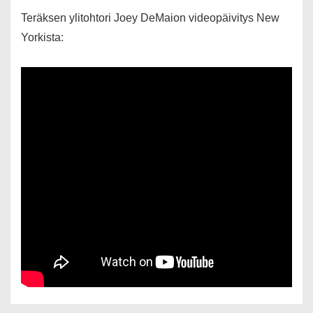
Teräksen ylitohtori Joey DeMaion videopäivitys New
Yorkista: