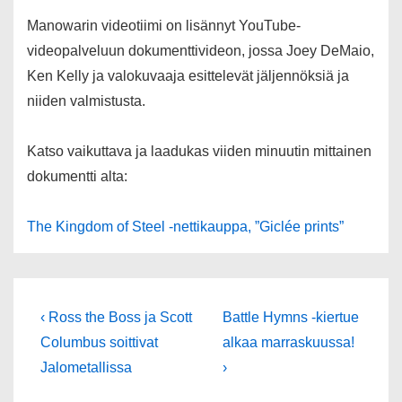
Manowarin videotiimi on lisännyt YouTube-
videopalveluun dokumenttivideon, jossa Joey DeMaio,
Ken Kelly ja valokuvaaja esittelevät jäljennöksiä ja
niiden valmistusta.
Katso vaikuttava ja laadukas viiden minuutin mittainen
dokumentti alta:
The Kingdom of Steel -nettikauppa, ”Giclée prints”
Artikkelien
Edellinen
Seuraava
‹ Ross the Boss ja Scott
Battle Hymns -kiertue
artikkeli
selaus
Columbus soittivat
alkaa marraskuussa!
Jalometallissa
›