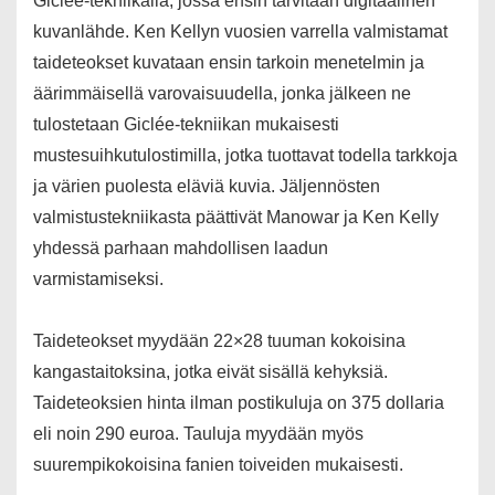
Giclée-tekniikalla, jossa ensin tarvitaan digitaalinen
kuvanlähde. Ken Kellyn vuosien varrella valmistamat
taideteokset kuvataan ensin tarkoin menetelmin ja
äärimmäisellä varovaisuudella, jonka jälkeen ne
tulostetaan Giclée-tekniikan mukaisesti
mustesuihkutulostimilla, jotka tuottavat todella tarkkoja
ja värien puolesta eläviä kuvia. Jäljennösten
valmistustekniikasta päättivät Manowar ja Ken Kelly
yhdessä parhaan mahdollisen laadun
varmistamiseksi.
Taideteokset myydään 22×28 tuuman kokoisina
kangastaitoksina, jotka eivät sisällä kehyksiä.
Taideteoksien hinta ilman postikuluja on 375 dollaria
eli noin 290 euroa. Tauluja myydään myös
suurempikokoisina fanien toiveiden mukaisesti.