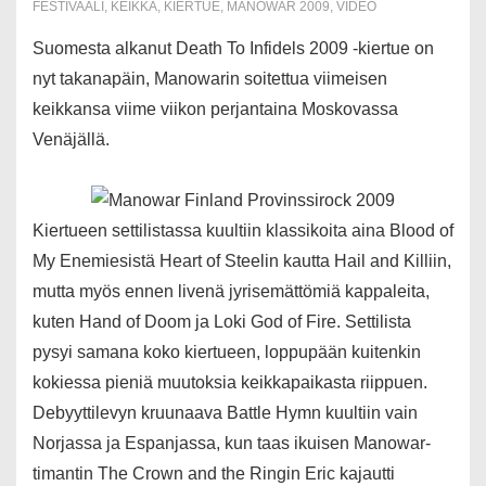
FESTIVAALI
,
KEIKKA
,
KIERTUE
,
MANOWAR 2009
,
VIDEO
Suomesta alkanut Death To Infidels 2009 -kiertue on
nyt takanapäin, Manowarin soitettua viimeisen
keikkansa viime viikon perjantaina Moskovassa
Venäjällä.
Kiertueen settilistassa kuultiin klassikoita aina Blood of
My Enemiesistä Heart of Steelin kautta Hail and Killiin,
mutta myös ennen livenä jyrisemättömiä kappaleita,
kuten Hand of Doom ja Loki God of Fire. Settilista
pysyi samana koko kiertueen, loppupään kuitenkin
kokiessa pieniä muutoksia keikkapaikasta riippuen.
Debyyttilevyn kruunaava Battle Hymn kuultiin vain
Norjassa ja Espanjassa, kun taas ikuisen Manowar-
timantin The Crown and the Ringin Eric kajautti