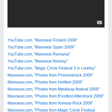
YouTube.com, ”Manowar Finland 2009”
YouTube.com, ”Manowar Spain 2009”
YouTube.com, ”Manowar Romania”
YouTube.com, ”Manowar Norway”
YouTube.com, ”Magic Circle Festival 3 in Loreley”
Manowar.com, ”Photos from Provinssirock 2009”
Manowar.com, ”Photos from Hellfest 2009”
Manowar.com, ”Photos from Metalway festival 2009”
Manowar.com, ”Photos from B’estfest Aftershock 2009”
Manowar.com, ”Photos from Norway Rock 2009”
Manowar.com, ”Photos from Magic Circle Festival