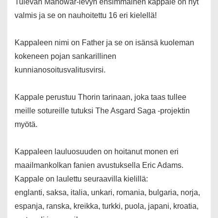
Tulevan Manowar-levyn ensimmäinen kappale on nyt
valmis ja se on nauhoitettu 16 eri kielellä!
Kappaleen nimi on Father ja se on isänsä kuoleman
kokeneen pojan sankarillinen
kunnianosoitusvalitusvirsi.
Kappale perustuu Thorin tarinaan, joka taas tullee
meille sotureille tutuksi The Asgard Saga -projektin
myötä.
Kappaleen lauluosuuden on hoitanut monen eri
maailmankolkan fanien avustuksella Eric Adams.
Kappale on laulettu seuraavilla kielillä:
englanti, saksa, italia, unkari, romania, bulgaria, norja,
espanja, ranska, kreikka, turkki, puola, japani, kroatia,