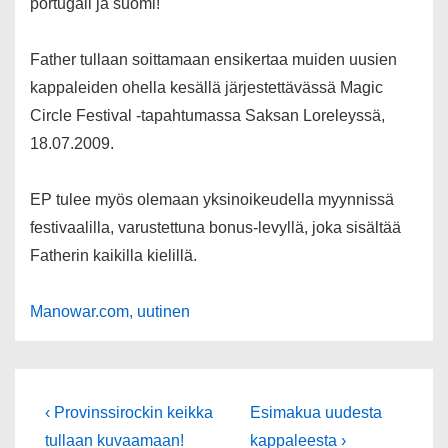
portugali ja suomi!
Father tullaan soittamaan ensikertaa muiden uusien
kappaleiden ohella kesällä järjestettävässä Magic
Circle Festival -tapahtumassa Saksan Loreleyssä,
18.07.2009.
EP tulee myös olemaan yksinoikeudella myynnissä
festivaalilla, varustettuna bonus-levyllä, joka sisältää
Fatherin kaikilla kielillä.
Manowar.com, uutinen
Artikkelien
Edellinen
Seuraava
‹ Provinssirockin keikka
Esimakua uudesta
artikkeli
selaus
tullaan kuvaamaan!
kappaleesta ›