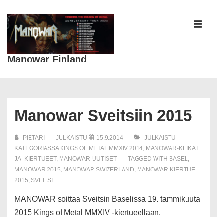
↓
Siirry
pääsisältöön
VAL
Manowar Finland
Päänavigaatio
Manowar Sveitsiin 2015
PIETARI
JULKAISTU
15.9.2014
JULKAISTU
KATEGORIASSA
KINGS OF METAL MMXIV 2014
,
MANOWAR-KEIKAT
JA -KIERTUEET
,
MANOWAR-UUTISET
TAGGED WITH
BASEL
,
MANOWAR 2015
,
MANOWAR SWIZERLAND
,
MANOWAR-KIERTUE
2015
,
SVEITSI
MANOWAR soittaa Sveitsin Baselissa 19. tammikuuta
2015 Kings of Metal MMXIV -kiertueellaan.