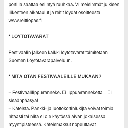
portilla saattaa esiintyä ruuhkaa. Viimeisimmät julkisen
liikenteen aikataulut ja reitit löydät osoitteesta
www.reittiopas.fi
* LÖYTÖTAVARAT
Festivaalin jälkeen kaikki löytötavarat toimitetaan
Suomen Löytötavarapalveluun.
* MITÄ OTAN FESTIVAALEILLE MUKAAN?
– Festivaalilippu/ranneke. Ei lippua/ranneketta = Ei
sisäänpääsyä!
– Käteistä. Pankki- ja luottokortinlukijta voivat toimia
hitaasti tai niitä ei ole käytössä aivan jokaisessa
myyntipisteessä. Käteismaksut nopeuttavat