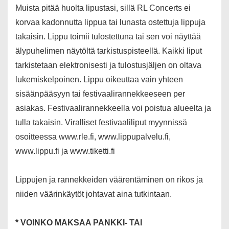
Muista pitää huolta lipustasi, sillä RL Concerts ei
korvaa kadonnutta lippua tai lunasta ostettuja lippuja
takaisin. Lippu toimii tulostettuna tai sen voi näyttää
älypuhelimen näytöltä tarkistuspisteellä. Kaikki liput
tarkistetaan elektronisesti ja tulostusjäljen on oltava
lukemiskelpoinen. Lippu oikeuttaa vain yhteen
sisäänpääsyyn tai festivaalirannekkeeseen per
asiakas. Festivaalirannekkeella voi poistua alueelta ja
tulla takaisin. Viralliset festivaaliliput myynnissä
osoitteessa www.rle.fi, www.lippupalvelu.fi,
www.lippu.fi ja www.tiketti.fi
Lippujen ja rannekkeiden väärentäminen on rikos ja
niiden väärinkäytöt johtavat aina tutkintaan.
* VOINKO MAKSAA PANKKI- TAI