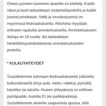
Omien juomien tuominen alueelle on kielletty. Kaikki
reput ja kasit tarkastetaan sisääntuloporteilla ja kaikki
juomat poistetaan. Vettä ja virvoitusjuomia on
myynnissä festivaalialueilla. Alkoholia myydään
erikseen rajatuilla anniskelualueilla. Anniskelualueen
ikäraja on 18-vuotta. Ikä tarkastetaan
henkilöllisyystodistuksesta anniskelualueiden
porteilla.
* KULKUYHTEYDET
Suosittelemme tulemaan festivaalialueelle julkisella
kulkuvälineellä (linja-auto, metro, ratikka), pyörällä,
kävellen tai taksilla. Alueen yhteydessä on erillinen
pyöräparkki. Autoille EI ole parkkipaikkoja.
Suosittelemme alueelle saapumista ajoissa, sillä