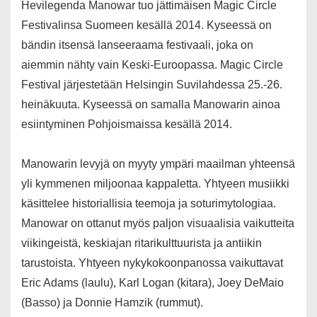
Hevilegenda Manowar tuo jättimäisen Magic Circle
Festivalinsa Suomeen kesällä 2014. Kyseessä on
bändin itsensä lanseeraama festivaali, joka on
aiemmin nähty vain Keski-Euroopassa. Magic Circle
Festival järjestetään Helsingin Suvilahdessa 25.-26.
heinäkuuta. Kyseessä on samalla Manowarin ainoa
esiintyminen Pohjoismaissa kesällä 2014.
Manowarin levyjä on myyty ympäri maailman yhteensä
yli kymmenen miljoonaa kappaletta. Yhtyeen musiikki
käsittelee historiallisia teemoja ja soturimytologiaa.
Manowar on ottanut myös paljon visuaalisia vaikutteita
viikingeistä, keskiajan ritarikulttuurista ja antiikin
tarustoista. Yhtyeen nykykokoonpanossa vaikuttavat
Eric Adams (laulu), Karl Logan (kitara), Joey DeMaio
(Basso) ja Donnie Hamzik (rummut).