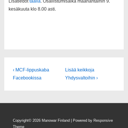
Lisätiedot
täällä
. Osallistumisaika maanantaihin 9.
kesäkuuta klo 8.00 asti.
Artikkelien
Edellinen
Seuraava
‹ MCF-lippuskaba
Lisää keikkoja
artikkeli
selaus
Facebookissa
Yhdysvaltoihin ›
Copyright© 2026
Manowar Finland
| Powered by
Responsive
Theme