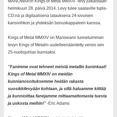
MANOWARin Kings of Metal MMXIV -levy julkaistaan
helmikuun 28. päivä 2014. Levy tulee saataville tupla-
CD:nä ja digitaalisena latauksena 24-sivuisen
kansivihkon ja yhdeksän bonuskappaleen kanssa.
Kings of Metal MMXIV on Manowarin tunnetuimman
levyn Kings of Metalin uudelleenäänitetty versio sen
25-vuotisjuhlan kunniaksi.
”Fanimme ovat tehneet meistä metallin kuninkaat!
Kings of Metal MMXIV on meidän
kunnianosoituksemme heidän rakasta
suosikkilevyään kohtaan, ja sillä haluamme kiittää
ja kunnioittaa fanejamme mittaamattomasta tuesta
ja uskosta meihin!”
-Eric Adams