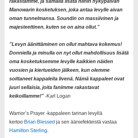
rakastamme, ja samalla lisätä niihin nykypäivän
Manowarin kosketuksen, joka antaa levylle aivan
oman tunnelmansa. Soundin on massiivinen ja
majesteettinen, kuten se on aina ollut.”
”Levyn äänittäminen on ollut mahtava kokemus!
Donniella ja minulla on nyt ollut mahdollisuus lisätä
oma kosketuksemme levylle kaikkien näiden
vuosien ja kiertueiden jälkeen, kun olemme
soittaneet kappaleita livenä. Nämä kappaleet ovat
juuri sellaisia, joita fanimme rakastavat
keikoillamme!”
-Karl Logan
Warrior’s Prayer -kappaleen tarinan levyllä
kertoo
Brian Blessed
ja sen ääniefekteistä vastaa
Hamilton Sterling
.