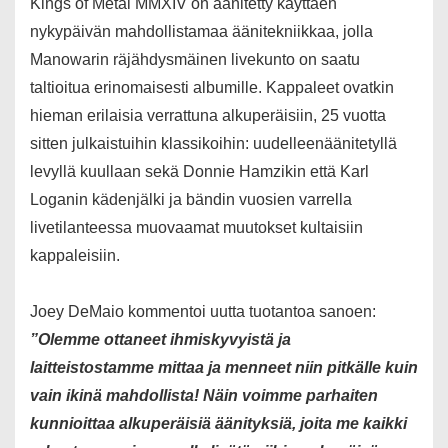
Kings of Metal MMXIV on äänitetty käyttäen
nykypäivän mahdollistamaa äänitekniikkaa, jolla
Manowarin räjähdysmäinen livekunto on saatu
taltioitua erinomaisesti albumille. Kappaleet ovatkin
hieman erilaisia verrattuna alkuperäisiin, 25 vuotta
sitten julkaistuihin klassikoihin: uudelleenäänitetyllä
levyllä kuullaan sekä Donnie Hamzikin että Karl
Loganin kädenjälki ja bändin vuosien varrella
livetilanteessa muovaamat muutokset kultaisiin
kappaleisiin.
Joey DeMaio kommentoi uutta tuotantoa sanoen:
”Olemme ottaneet ihmiskyvyistä ja
laitteistostamme mittaa ja menneet niin pitkälle kuin
vain ikinä mahdollista! Näin voimme parhaiten
kunnioittaa alkuperäisiä äänityksiä, joita me kaikki