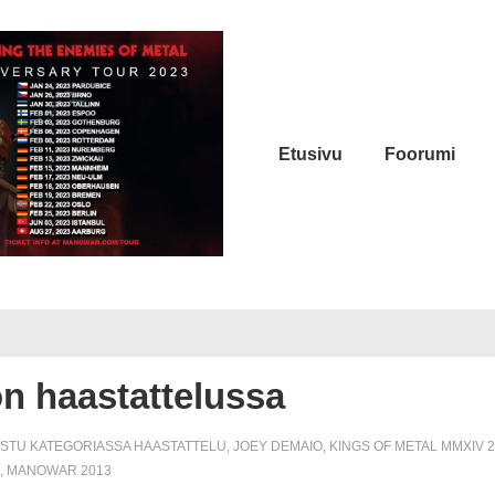
Päänavigaatio
Etusivu
Foorumi
n haastattelussa
ISTU KATEGORIASSA
HAASTATTELU
,
JOEY DEMAIO
,
KINGS OF METAL MMXIV 
,
MANOWAR 2013