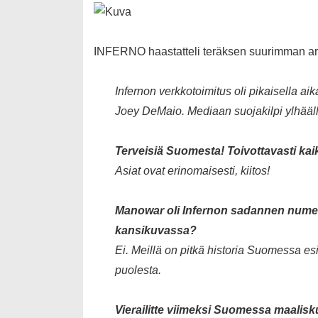
INFERNO haastatteli teräksen suurimman arv
Infernon verkkotoimitus oli pikaisella ai
Joey DeMaio. Mediaan suojakilpi ylhäällä
Terveisiä Suomesta! Toivottavasti kai
Asiat ovat erinomaisesti, kiitos!
Manowar oli Infernon sadannen numero
kansikuvassa?
Ei. Meillä on pitkä historia Suomessa e
puolesta.
Vierailitte viimeksi Suomessa maalisku