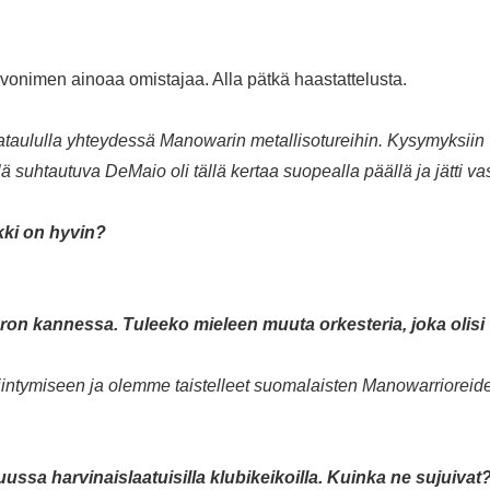
onimen ainoaa omistajaa. Alla pätkä haastattelusta.
kataululla yhteydessä Manowarin metallisotureihin. Kysymyksiin va
 suhtautuva DeMaio oli tällä kertaa suopealla päällä ja jätti v
kki on hyvin?
n kannessa. Tuleeko mieleen muuta orkesteria, joka olisi 
siintymiseen ja olemme taistelleet suomalaisten Manowarrioreide
ussa harvinaislaatuisilla klubikeikoilla. Kuinka ne sujuivat