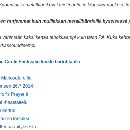
malaiset metallifanit ovat mielipuolia ja Manowarriorit heistä 
t sen hurjemmat kuin muillakaan metallibändeillä kyseises
vähintään kaksi kertaa tehokkaampi kuin talon PA. Kuka kehtaa
irkassoundisempi.
c Circle Festivalin kaikki tiedot täällä.
 Manosotureille
omeen 26.7.2014
ior’s Prayeriä
l -haastattelu
kiertue
kaiken tomuksi
lleenäänityksestä