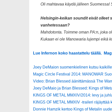
Oli mahtavaa käydä jälleen Suomessa! Suo
Helsingin-keikan soundit eivät ollee
vanhetessaan?
Mahdotonta. Toimme oman PA:n, joka oli 
Kukaan ei ole Manowaria lujempi eikä k
Lue Infernon koko haastattelu täällä.
Magi
Joey DeMaion suomenkielinen kutsu kaikille
Magic Circle Festival 2014: MANOWAR Su
Video: Brian Blessed äänittämässä The Warr
Joey DeMaio ja Brian Blessed: Kings of Meta
KINGS OF METAL MMXIV/2014: levy ja juhla
KINGS OF METAL MMXIV -traileri räjäyttää 
Donnie Hamzik kertoo Kings of Metalin uude