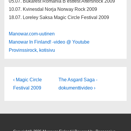
05.07. Bukarest Romania B’estfest Aftershock 2009
10.07. Kvinesdal Norja Norway Rock 2009
18.07. Loreley Saksa Magic Circle Festival 2009
Manowar.com-uutinen
Manowar In Finland! -video @ Youtube
Provinssirock, kotisivu
Artikkelien
Edellinen
Seuraava
‹ Magic Circle
The Asgard Saga -
artikkeli
selaus
Festival 2009
dokumenttivideo ›