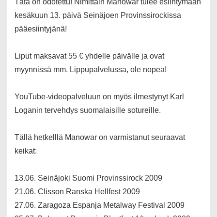
Tätä on odotettu! Nimittäin Manowar tulee esiintymään
kesäkuun 13. päivä Seinäjoen Provinssirockissa
pääesiintyjänä!
Liput maksavat 55 € yhdelle päivälle ja ovat
myynnissä mm. Lippupalvelussa, ole nopea!
YouTube-videopalveluun on myös ilmestynyt Karl
Loganin tervehdys suomalaisille sotureille.
Tällä hetkelllä Manowar on varmistanut seuraavat
keikat:
13.06. Seinäjoki Suomi Provinssirock 2009
21.06. Clisson Ranska Hellfest 2009
27.06. Zaragoza Espanja Metalway Festival 2009