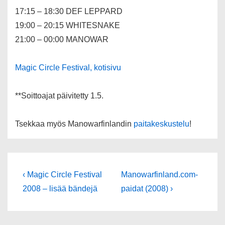
17:15 – 18:30 DEF LEPPARD
19:00 – 20:15 WHITESNAKE
21:00 – 00:00 MANOWAR
Magic Circle Festival, kotisivu
**Soittoajat päivitetty 1.5.
Tsekkaa myös Manowarfinlandin
paitakeskustelu
!
Artikkelien
Edellinen
Seuraava
‹ Magic Circle Festival
Manowarfinland.com-
artikkeli
selaus
2008 – lisää bändejä
paidat (2008) ›