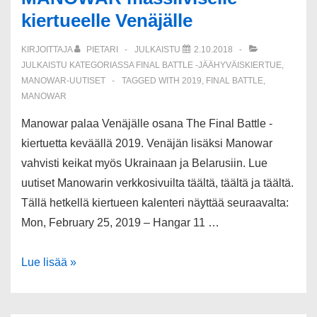
kiertueelle Venäjälle
KIRJOITTAJA
PIETARI
JULKAISTU
2.10.2018
JULKAISTU KATEGORIASSA
FINAL BATTLE -JÄÄHYVÄISKIERTUE
,
MANOWAR-UUTISET
TAGGED WITH
2019
,
FINAL BATTLE
,
MANOWAR
Manowar palaa Venäjälle osana The Final Battle -
kiertuetta keväällä 2019. Venäjän lisäksi Manowar
vahvisti keikat myös Ukrainaan ja Belarusiin. Lue
uutiset Manowarin verkkosivuilta täältä, täältä ja täältä.
Tällä hetkellä kiertueen kalenteri näyttää seuraavalta:
Mon, February 25, 2019 – Hangar 11 …
MANOWAR
Lue lisää »
massiiviselle
kiertueelle