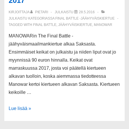
2017
KIRJOITTAJA
PIETARI
JULKAISTU
28.5.2016
JULKAISTU KATEGORIASSA
FINAL BATTLE -JÄÄHYVÄISKIERTUE
TAGGED WITH
FINAL BATTLE
,
JÄÄHYVÄISKIERTUE
,
MANOWAR
MANOWARin The Final Battle -
jäähyväismaailmankiertue alkaa Saksasta.
Ensimmäiset keikat on julkaistu ja niiden liput ovat jo
myynnissä 90 euron hinnalla. Keikat ovat
marraskuussa 2017, josta voi päätellä kiertueen
alkavan tuolloin, koska aiemmassa tiedotteessa
Manowar kertoi kiertueen alkavan Saksasta. Kiertueen
keikoille …
Manowarin
Lue lisää »
jäähyväiskiertue
alkaa