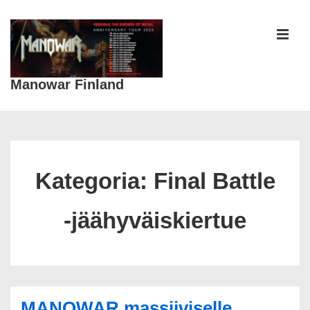
↓
Siirry
pääsisältöön
VAL
Manowar Finland
Päänavigaatio
Kategoria:
Final Battle
-jäähyväiskiertue
MANOWAR massiiviselle