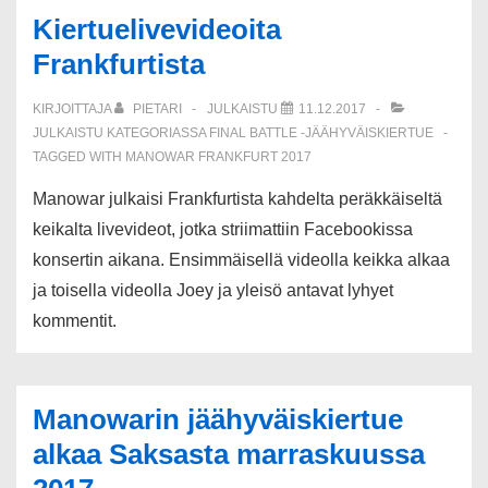
Venäjälle
Kiertuelivevideoita
Frankfurtista
KIRJOITTAJA
PIETARI
JULKAISTU
11.12.2017
JULKAISTU KATEGORIASSA
FINAL BATTLE -JÄÄHYVÄISKIERTUE
TAGGED WITH
MANOWAR FRANKFURT 2017
Manowar julkaisi Frankfurtista kahdelta peräkkäiseltä
keikalta livevideot, jotka striimattiin Facebookissa
konsertin aikana. Ensimmäisellä videolla keikka alkaa
ja toisella videolla Joey ja yleisö antavat lyhyet
kommentit.
Manowarin jäähyväiskiertue
alkaa Saksasta marraskuussa