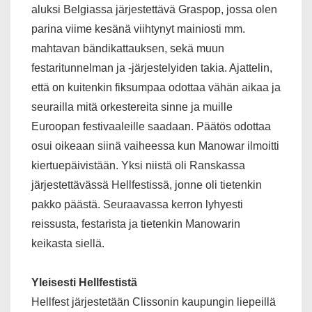
aluksi Belgiassa järjestettävä Graspop, jossa olen
parina viime kesänä viihtynyt mainiosti mm.
mahtavan bändikattauksen, sekä muun
festaritunnelman ja -järjestelyiden takia. Ajattelin,
että on kuitenkin fiksumpaa odottaa vähän aikaa ja
seurailla mitä orkestereita sinne ja muille
Euroopan festivaaleille saadaan. Päätös odottaa
osui oikeaan siinä vaiheessa kun Manowar ilmoitti
kiertuepäivistään. Yksi niistä oli Ranskassa
järjestettävässä Hellfestissä, jonne oli tietenkin
pakko päästä. Seuraavassa kerron lyhyesti
reissusta, festarista ja tietenkin Manowarin
keikasta siellä.
Yleisesti Hellfestistä
Hellfest järjestetään Clissonin kaupungin liepeillä