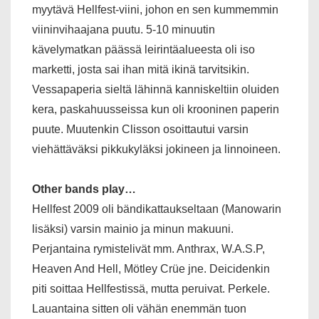
myytävä Hellfest-viini, johon en sen kummemmin
viininvihaajana puutu. 5-10 minuutin
kävelymatkan päässä leirintäalueesta oli iso
marketti, josta sai ihan mitä ikinä tarvitsikin.
Vessapaperia sieltä lähinnä kanniskeltiin oluiden
kera, paskahuusseissa kun oli krooninen paperin
puute. Muutenkin Clisson osoittautui varsin
viehättäväksi pikkukyläksi jokineen ja linnoineen.
Other bands play…
Hellfest 2009 oli bändikattaukseltaan (Manowarin
lisäksi) varsin mainio ja minun makuuni.
Perjantaina rymistelivät mm. Anthrax, W.A.S.P,
Heaven And Hell, Mötley Crüe jne. Deicidenkin
piti soittaa Hellfestissä, mutta peruivat. Perkele.
Lauantaina sitten oli vähän enemmän tuon