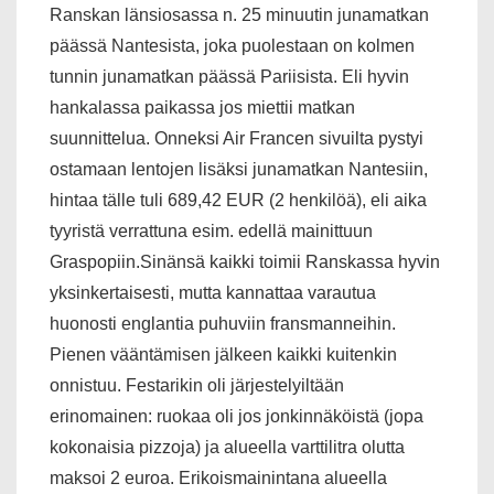
Ranskan länsiosassa n. 25 minuutin junamatkan
päässä Nantesista, joka puolestaan on kolmen
tunnin junamatkan päässä Pariisista. Eli hyvin
hankalassa paikassa jos miettii matkan
suunnittelua. Onneksi Air Francen sivuilta pystyi
ostamaan lentojen lisäksi junamatkan Nantesiin,
hintaa tälle tuli 689,42 EUR (2 henkilöä), eli aika
tyyristä verrattuna esim. edellä mainittuun
Graspopiin.Sinänsä kaikki toimii Ranskassa hyvin
yksinkertaisesti, mutta kannattaa varautua
huonosti englantia puhuviin fransmanneihin.
Pienen vääntämisen jälkeen kaikki kuitenkin
onnistuu. Festarikin oli järjestelyiltään
erinomainen: ruokaa oli jos jonkinnäköistä (jopa
kokonaisia pizzoja) ja alueella varttilitra olutta
maksoi 2 euroa. Erikoismainintana alueella