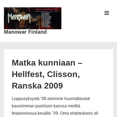
↓
Siirry
pääsisältöön
VAL
Manowar Finland
Päänavigaatio
Matka kunniaan –
Hellfest, Clisson,
Ranska 2009
Loppusyksystä ’08 aloimme huomattavasti
kauniimman puolisoni kanssa miettiä
festarireissua kesälle ´09. Oma ehdotukseni oli