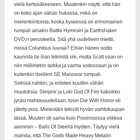
vielä kertosäkeeseen. Muutenkin näytti, että hän
on koko ajan vähän hukassa, mikä on
mielenkiintoista, koska kyseessä on erinomainen
rumpali ainakin Battle Hymnsin ja Earthshaker
DVD:n perusteella. Sitä yhä uudelleen miettii,
missä Columbus luuraa? Eihän hänen soitto
kaunista tai liian teknistä ole, mutta Scott vaan on
niin millimetrin tarkka ja varma soitossaan ja on
kuitenkin itselleni SE Manowar rumpali.
Setissä nähtiin, ja eritoten kuultiin vähän
muutoksia: Sleipnir ja Loki God Of Fire kaksikko
jyräsi mahtavuudellaan, tosin Die With Honor oli
jätetty pois. Mielestäni tekivät hyvän vaihtokaupan
tässä. Muuten oli sama kuin Provinssissa viikkoa
aiemmin – Balls Of Steeliä myöten. Täytyy vielä
mainita, että The Gods Made Heavy Metalin