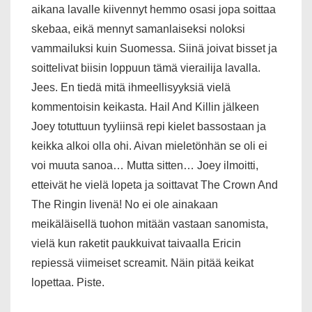
aikana lavalle kiivennyt hemmo osasi jopa soittaa
skebaa, eikä mennyt samanlaiseksi noloksi
vammailuksi kuin Suomessa. Siinä joivat bisset ja
soittelivat biisin loppuun tämä vierailija lavalla.
Jees. En tiedä mitä ihmeellisyyksiä vielä
kommentoisin keikasta. Hail And Killin jälkeen
Joey totuttuun tyyliinsä repi kielet bassostaan ja
keikka alkoi olla ohi. Aivan mieletönhän se oli ei
voi muuta sanoa… Mutta sitten… Joey ilmoitti,
etteivät he vielä lopeta ja soittavat The Crown And
The Ringin livenä! No ei ole ainakaan
meikäläisellä tuohon mitään vastaan sanomista,
vielä kun raketit paukkuivat taivaalla Ericin
repiessä viimeiset screamit. Näin pitää keikat
lopettaa. Piste.