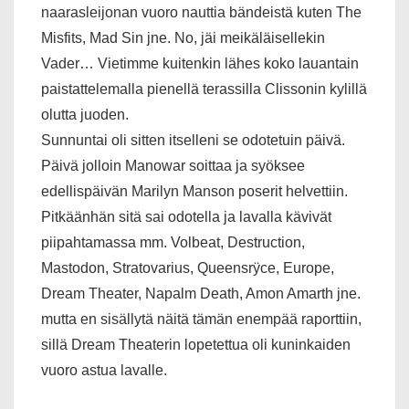
naarasleijonan vuoro nauttia bändeistä kuten The
Misfits, Mad Sin jne. No, jäi meikäläisellekin
Vader… Vietimme kuitenkin lähes koko lauantain
paistattelemalla pienellä terassilla Clissonin kylillä
olutta juoden.
Sunnuntai oli sitten itselleni se odotetuin päivä.
Päivä jolloin Manowar soittaa ja syöksee
edellispäivän Marilyn Manson poserit helvettiin.
Pitkäänhän sitä sai odotella ja lavalla kävivät
piipahtamassa mm. Volbeat, Destruction,
Mastodon, Stratovarius, Queensrÿce, Europe,
Dream Theater, Napalm Death, Amon Amarth jne.
mutta en sisällytä näitä tämän enempää raporttiin,
sillä Dream Theaterin lopetettua oli kuninkaiden
vuoro astua lavalle.