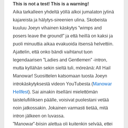
This is not a test! This is a warning!
Aika tarkalleen yhdeltä yöllä alkoi jumalaton jylinä
kajareista ja hälytys-sireenien ulina. Skobeista
kuuluu Joeyn vihainen käskytys ”wimps and
posers leave the ground!” ja että heillä on kaksi ja
puoli minuuttia aikaa evakuoida itsensä helvettiin.
Ajattelin, että onko bändi vaihtanut tuon
legendaarisen ”Ladies and Gentlemen” -intron,
mutta kyllähän sekin sieltä tuli, möreänä: All Hail
Manowar! Suosittelen katsomaan tuosta Joeyn
introkäskytyksestä videon YouTubesta (
Manowar
Hellfest
). Sai ainakin itselläni mielettömän
taistelufiiliksen päälle, voisivat puolestani vetää
noin jatkossakin. Jokainen varmasti tietää, mitä
intron jälkeen on luvassa.
”Manowar”-biisin alettua oli kuitenkin selvää, ettei