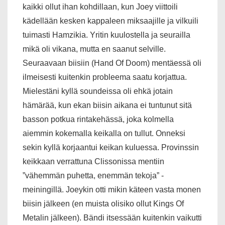
kaikki ollut ihan kohdillaan, kun Joey viittoili
kädellään kesken kappaleen miksaajille ja vilkuili
tuimasti Hamzikia. Yritin kuulostella ja seurailla
mikä oli vikana, mutta en saanut selville.
Seuraavaan biisiin (Hand Of Doom) mentäessä oli
ilmeisesti kuitenkin probleema saatu korjattua.
Mielestäni kyllä soundeissa oli ehkä jotain
hämärää, kun ekan biisin aikana ei tuntunut sitä
basson potkua rintakehässä, joka kolmella
aiemmin kokemalla keikalla on tullut. Onneksi
sekin kyllä korjaantui keikan kuluessa. Provinssin
keikkaan verrattuna Clissonissa mentiin
”vähemmän puhetta, enemmän tekoja” -
meiningillä. Joeykin otti mikin käteen vasta monen
biisin jälkeen (en muista olisiko ollut Kings Of
Metalin jälkeen). Bändi itsessään kuitenkin vaikutti