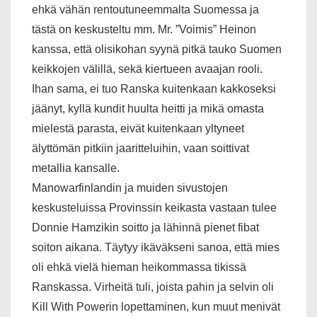
ehkä vähän rentoutuneemmalta Suomessa ja
tästä on keskusteltu mm. Mr. ”Voimis” Heinon
kanssa, että olisikohan syynä pitkä tauko Suomen
keikkojen välillä, sekä kiertueen avaajan rooli.
Ihan sama, ei tuo Ranska kuitenkaan kakkoseksi
jäänyt, kyllä kundit huulta heitti ja mikä omasta
mielestä parasta, eivät kuitenkaan yltyneet
älyttömän pitkiin jaaritteluihin, vaan soittivat
metallia kansalle.
Manowarfinlandin ja muiden sivustojen
keskusteluissa Provinssin keikasta vastaan tulee
Donnie Hamzikin soitto ja lähinnä pienet fibat
soiton aikana. Täytyy ikäväkseni sanoa, että mies
oli ehkä vielä hieman heikommassa tikissä
Ranskassa. Virheitä tuli, joista pahin ja selvin oli
Kill With Powerin lopettaminen, kun muut menivät