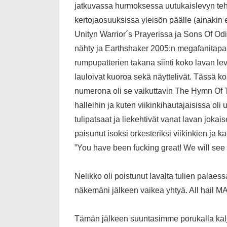
jatkuvassa hurmoksessa uutukaislevyn teht
kertojaosuuksissa yleisön päälle (ainakin
Unityn Warrior´s Prayerissa ja Sons Of Odi
nähty ja Earthshaker 2005:n megafanitapah
rumpupatterien takana siinti koko lavan lev
lauloivat kuoroa sekä näyttelivät. Tässä k
numerona oli se vaikuttavin The Hymn Of Th
halleihin ja kuten viikinkihautajaisissa ol
tulipatsaat ja liekehtivät vanat lavan jok
paisunut isoksi orkesteriksi viikinkien ja k
”You have been fucking great! We will see
Nelikko oli poistunut lavalta tulien palae
näkemäni jälkeen vaikea yhtyä. All hai
Tämän jälkeen suuntasimme porukalla kaljoj