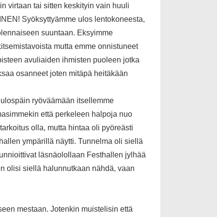
 virtaan tai sitten keskityin vain huuli
VINEN! Syöksyttyämme ulos lentokoneesta,
in olennaiseen suuntaan. Eksyimme
rkitsemistavoista mutta emme onnistuneet
isteen avuliaiden ihmisten puoleen jotka
saa osanneet joten mitäpä heitäkään
a ulospäin ryöväämään itsellemme
uomasimmekin että perkeleen halpoja nuo
arkoitus olla, mutta hintaa oli pyöreästi
allen ympärillä näytti. Tunnelma oli siellä
nioittivat läsnäolollaan Festhallen jylhää
 olisi siellä halunnutkaan nähdä, vaan
een mestaan. Jotenkin muistelisin että