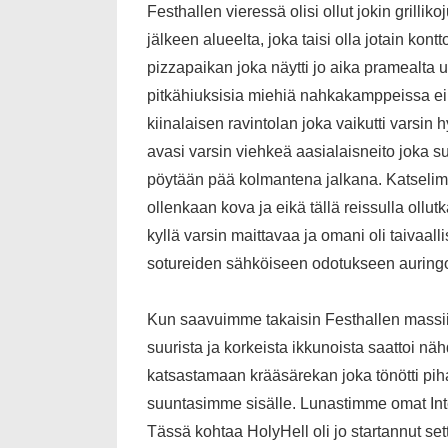
Festhallen vieressä olisi ollut jokin grilli
jälkeen alueelta, joka taisi olla jotain ko
pizzapaikan joka näytti jo aika pramealta u
pitkähiuksisia miehiä nahkakamppeissa ei 
kiinalaisen ravintolan joka vaikutti varsi
avasi varsin viehkeä aasialaisneito joka 
pöytään pää kolmantena jalkana. Katselimme 
ollenkaan kova ja eikä tällä reissulla ollu
kyllä varsin maittavaa ja omani oli taiva
sotureiden sähköiseen odotukseen auringo
Kun saavuimme takaisin Festhallen massiiv
suurista ja korkeista ikkunoista saattoi n
katsastamaan krääsärekan joka tönötti pihal
suuntasimme sisälle. Lunastimme omat Inte
Tässä kohtaa HolyHell oli jo startannut 