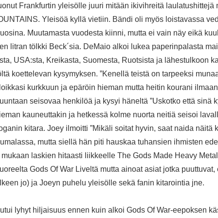
nut Frankfurtin yleisölle juuri mitään ikivihreitä laulatushittejä
UNTAINS. Yleisöä kyllä vietiin. Bändi oli myös loistavassa ve
 vuosina. Muutamasta vuodesta kiinni, mutta ei vain näy eikä kuu
n litran tölkki Beck´sia. DeMaio alkoi lukea paperinpalasta mait
aelista, USA:sta, Kreikasta, Suomesta, Ruotsista ja lähestulkoon kai
söltä koettelevan kysymyksen. ”Kenellä teistä on tarpeeksi munaa
loikkasi kurkkuun ja epäröin hieman mutta heitin kourani ilma
ntaan seisovaa henkilöä ja kysyi häneltä ”Uskotko että sinä ky
hieman kauneuttakin ja hetkessä kolme nuorta neitiä seisoi lavall
Loganin kitara. Joey ilmoitti ”Mikäli soitat hyvin, saat naida näit
oli humalassa, mutta siellä hän piti hauskaa tuhansien ihmisten ed
vät mukaan laskien hitaasti liikkeelle The Gods Made Heavy Metal-k
tu tuoreelta Gods Of War Liveltä mutta ainoat asiat jotka puuttuva
keen jo) ja Joeyn puhelu yleisölle sekä fanin kitarointia jne.
eutui lyhyt hiljaisuus ennen kuin alkoi Gods Of War-eepoksen kä