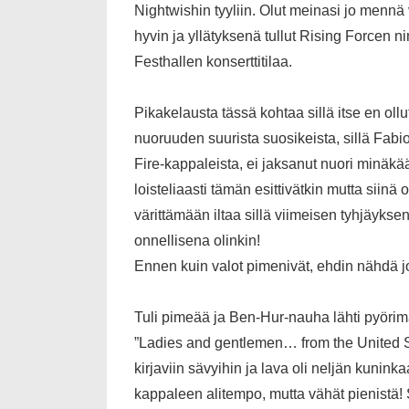
Nightwishin tyyliin. Olut meinasi jo mennä
hyvin ja yllätyksenä tullut Rising Forcen n
Festhallen konserttitilaa.
Pikakelausta tässä kohtaa sillä itse en ol
nuoruuden suurista suosikeista, sillä Fabi
Fire-kappaleista, ei jaksanut nuori minäkä
loisteliaasti tämän esittivätkin mutta siinä
värittämään iltaa sillä viimeisen tyhjäykse
onnellisena olinkin!
Ennen kuin valot pimenivät, ehdin nähdä j
Tuli pimeää ja Ben-Hur-nauha lähti pyörimä
”Ladies and gentlemen… from the United S
kirjaviin sävyihin ja lava oli neljän kunink
kappaleen alitempo, mutta vähät pienistä! S