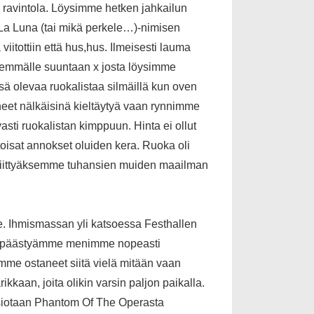
kin ravintola. Löysimme hetken jahkailun
t, La Luna (tai mikä perkele…)-nimisen
iitottiin että hus,hus. Ilmeisesti lauma
idemmälle suuntaan x josta löysimme
ssä olevaa ruokalistaa silmäillä kun oven
eet nälkäisinä kieltäytyä vaan rynnimme
asti ruokalistan kimppuun. Hinta ei ollut
ntoisat annokset oluiden kera. Ruoka oli
me liittyäksemme tuhansien muiden maailman
e. Ihmismassan yli katsoessa Festhallen
eista päästyämme menimme nopeasti
temme ostaneet siitä vielä mitään vaan
aan, joita olikin varsin paljon paikalla.
rsiotaan Phantom Of The Operasta