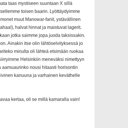
ata taas mystiseen suuntaan X sillä
 itsellemme toisen baarin. Lyöttäydyimme
n monet muut Manowar-fanit, ystävällinen
aa!), halvat hinnat ja maistuvat lagerit.
kaan jotka saimme jopa juoda taksissakin.
n. Ainakin itse olin lähtöselvityksessä jo
ariteko minulta oli lähteä etsimään ruokaa
iirryimme Helsinkiin meneväksi nimettyyn
 aamuaurinko nousi hitaasti horisontin
ssiivinen kanuuna ja varhainen keväthelle
avaa kertaa, oli se millä kamaralla vain!