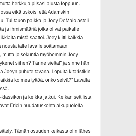
 mutta herkkuja piisasi alusta loppuun.
dossa eikä uskoisi että Adamskin
lu! Tulitauon paikka ja Joey DeMaio asteli
a ja ihmismääriä jotka olivat paikalle
kkialta mistä saattoi. Joey kiitti kaikkia
 nousta tälle lavalle soittamaan
an, mutta jo sekuntia myöhemmin Joey
kenet siihen? Tänne sieltä!” ja sinne hän
a Joeyn puhuteltavana. Lopulta kitaristikin
ä kaikkia kolmea tyttöä, onko selvä?” Lavalla
essä.
lassikon ja keikka jatkui. Keikan settilista
t, ovat Ericin huudatuskohta alkupuolella
sittely. Tämän osuuden keikasta olin lähes