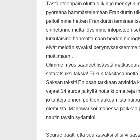
Tästä eteenpäin olutta olikin jo mennyt niin 
pyöreänä hämmästelemään Frankfurtin ulko
palloilimme hetken Frankfurtin terminaalis
sinnetänne mutta löysimme infopisteen sek
turkulaisina hahmottamaan heidän hierogly
eivät meidän syväksi pettymykseksemme o
moittimaan..
Olimme myös saaneet lisäystä matkaseuraa
sotaratsuksi taksia! Ei kun taksitasannett
Saksan taksit! En osaa tarkkaan arvioida kui
vajaat 14 euroa ja kyllä noita kilometrejä 
jo tunteja ennen porttien aukeamista huip
olemusta. Manowar soi monessa paikkaa ja
nautin täysin sydämin!
Seurue päätti että seuraavaksi olisi viis