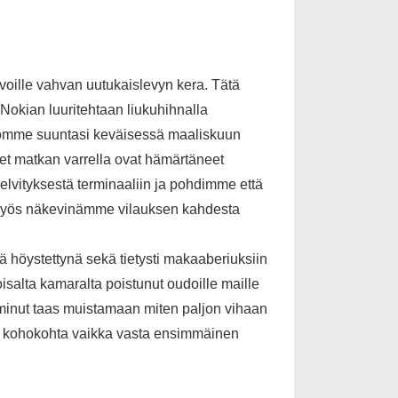
voille vahvan uutukaislevyn kera. Tätä
 Nokian luuritehtaan liukuhihnalla
Automme suuntasi keväisessä maaliskuun
uet matkan varrella ovat hämärtäneet
elvityksestä terminaaliin ja pohdimme että
e myös näkevinämme vilauksen kahdesta
 höystettynä sekä tietysti makaaberiuksiin
toisalta kamaralta poistunut oudoille maille
i minut taas muistamaan miten paljon vihaan
den kohokohta vaikka vasta ensimmäinen