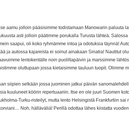
ti se aamu jolloin pääsisimme todistamaan Manowarin paluuta la
ulukuusta asti jolloin päätimme porukalla Turusta lähteä. Salossa
ä viimein saapui, oli koko ryhmämme intoa ja odotuksia täynnä! 
ä ja autossa kajareista ei soinut ainakaan Sinatra! Nautitut ol
saavuimme lentokentälle noin puoliltapäivin ja marssimme lähtös
nnistimme oluttupaan jossa kietaisimme tauluun tuopit. Olimm
san siipien selkään jossa juominen jatkui päivän sanomalehdellä
vuosia kuuluneet köörin repertuaariin. Itse en ole juuri Suomen ko
ukholma-Turku-risteilyt, mutta lento Helsingistä Frankfurtiin sa
 korviani… Noh, hälläväliä! Perillä odottaa lähes kiistatta vuo