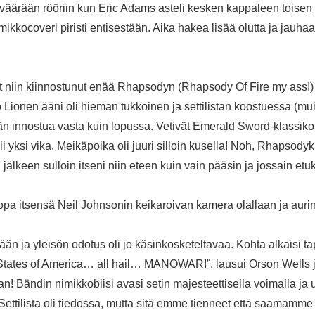
 väärään rööriin kun Eric Adams asteli kesken kappaleen toisen s
imikkocoveri piristi entisestään. Aika hakea lisää olutta ja jauh
lut niin kiinnostunut enää Rhapsodyn (Rhapsody Of Fire my ass!) 
o Lionen ääni oli hieman tukkoinen ja settilistan koostuessa (m
än innostua vasta kuin lopussa. Vetivät Emerald Sword-klassikon
 oli yksi vika. Meikäpoika oli juuri silloin kusella! Noh, Rhapsody
n jälkeen sulloin itseni niin eteen kuin vain pääsin ja jossain et
opa itsensä Neil Johnsonin keikaroivan kamera olallaan ja auri
än ja yleisön odotus oli jo käsinkosketeltavaa. Kohta alkaisi t
tates of America… all hail… MANOWAR!”, lausui Orson Wells ja
aan! Bändin nimikkobiisi avasi setin majesteettisella voimalla ja
ettilista oli tiedossa, mutta sitä emme tienneet että saamamme set