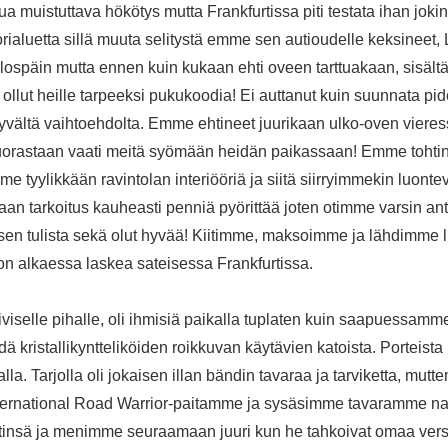
kojua muistuttava hökötys mutta Frankfurtissa piti testata ihan jo
nttorialuetta sillä muuta selitystä emme sen autioudelle keksinee
lospäin mutta ennen kuin kukaan ehti oveen tarttuakaan, sisältä v
ollut heille tarpeeksi pukukoodia! Ei auttanut kuin suunnata p
n hyvältä vaihtoehdolta. Emme ehtineet juurikaan ulko-oven viere
suorastaan vaati meitä syömään heidän paikassaan! Emme tohtin
tyylikkään ravintolan interiööriä ja siitä siirryimmekin luontev
tkaan tarkoitus kauheasti penniä pyörittää joten otimme varsin a
allisen tulista sekä olut hyvää! Kiitimme, maksoimme ja lähdim
n alkaessa laskea sateisessa Frankfurtissa.
iselle pihalle, oli ihmisiä paikalla tuplaten kuin saapuessamm
ähdä kristallikyntteliköiden roikkuvan käytävien katoista. Port
la. Tarjolla oli jokaisen illan bändin tavaraa ja tarviketta, mut
rnational Road Warrior-paitamme ja sysäsimme tavaramme narikk
settinsä ja menimme seuraamaan juuri kun he tahkoivat omaa ve