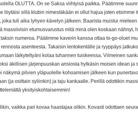
opuolella OLUTTA. On se Saksa viihtyisä paikka. Päätimme suunn
löytäisi sillä klubin nimestäkään ei ollut hajua joten etsimme
joka tuli aika lyhyen kävelyn jälkeen. Baarista muistui mielee
lä massiivisin etumusvarustus mitä minä olen koskaan nähnyt, hah
 taksin numeroa. Päätimme kaverin kanssa ottaa to-go-oluet mu
 rennosta asenteesta. Takaisin lentokentälle ja ryyppäys jatkukoo
torumaan läikyteltyäni kolaa tuhannen tuiskeessa. Viimeinen sank
 äkillisen järjenpuuskan ansiosta hylkäsin moisen idean ja s
öi näkymä pilvien yläpuolelle kohoamisen jälkeen kun punertava
 (ja osittain syliinkin) ja taju kankaalle. Perillä odottikin ma
ttelemättä yksityiskohtaisemmin!
kin, vaikka pari kovaa haastajaa olikin. Kovasti odottaen seura