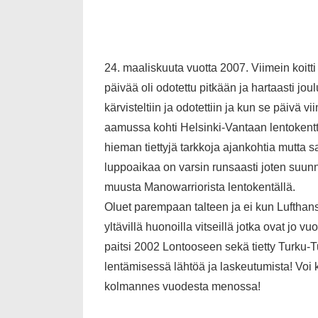
24. maaliskuuta vuotta 2007. Viimein koit
päivää oli odotettu pitkään ja hartaasti jo
kärvisteltiin ja odotettiin ja kun se päiv
aamussa kohti Helsinki-Vantaan lentokenttä
hieman tiettyjä tarkkoja ajankohtia mutta 
luppoaikaa on varsin runsaasti joten suu
muusta Manowarriorista lentokentällä.
Oluet parempaan talteen ja ei kun Lufthan
yltävillä huonoilla vitseillä jotka ovat jo 
paitsi 2002 Lontooseen sekä tietty Turku-T
lentämisessä lähtöä ja laskeutumista! Voi
kolmannes vuodesta menossa!