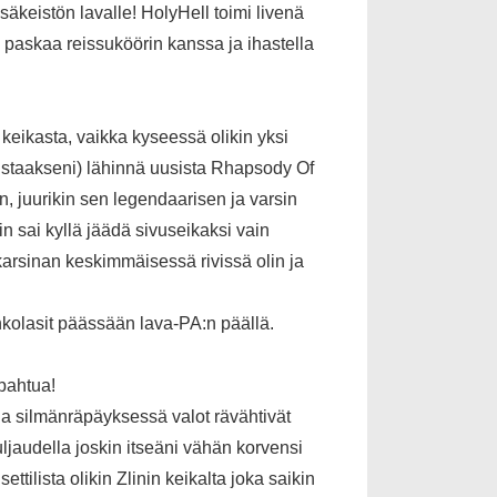
äkeistön lavalle! HolyHell toimi livenä
aa paskaa reissuköörin kanssa ja ihastella
keikasta, vaikka kyseessä olikin yksi
uistaakseni) lähinnä uusista Rhapsody Of
, juurikin sen legendaarisen ja varsin
kin sai kyllä jäädä sivuseikaksi vain
ukarsinan keskimmäisessä rivissä olin ja
nkolasit päässään lava-PA:n päällä.
apahtua!
 silmänräpäyksessä valot rävähtivät
 uljaudella joskin itseäni vähän korvensi
tilista olikin Zlinin keikalta joka saikin