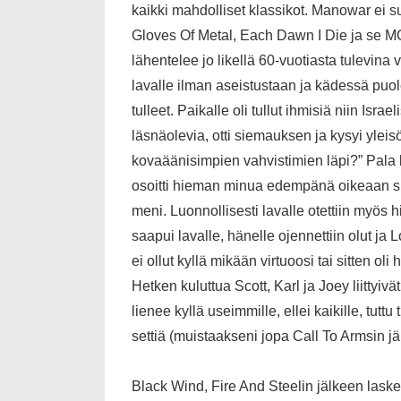
kaikki mahdolliset klassikot. Manowar ei suo
Gloves Of Metal, Each Dawn I Die ja se MO
lähentelee jo likellä 60-vuotiasta tulevina
lavalle ilman aseistustaan ja kädessä puole
tulleet. Paikalle oli tullut ihmisiä niin Isr
läsnäolevia, otti siemauksen ja kysyi ylei
kovaäänisimpien vahvistimien läpi?” Pala 
osoitti hieman minua edempänä oikeaan suu
meni. Luonnollisesti lavalle otettiin myös 
saapui lavalle, hänelle ojennettiin olut ja 
ei ollut kyllä mikään virtuoosi tai sitten 
Hetken kuluttua Scott, Karl ja Joey liittyi
lienee kyllä useimmille, ellei kaikille, tut
settiä (muistaakseni jopa Call To Armsin jäl
Black Wind, Fire And Steelin jälkeen lask