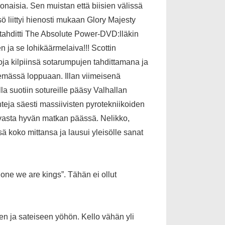
naisia. Sen muistan että biisien välissä
 liittyi hienosti mukaan Glory Majesty
 tahditti The Absolute Power-DVD:lläkin
ja se lohikäärmelaiva!!! Scottin
koja kilpiinsä sotarumpujen tahdittamana ja
nemässä loppuaan. Illan viimeisenä
la suotiin sotureille pääsy Valhallan
hteja säesti massiivisten pyrotekniikoiden
lavasta hyvän matkan päässä. Nelikko,
nsä koko mittansa ja lausui yleisölle sanat
one we are kings”. Tähän ei ollut
een ja sateiseen yöhön. Kello vähän yli