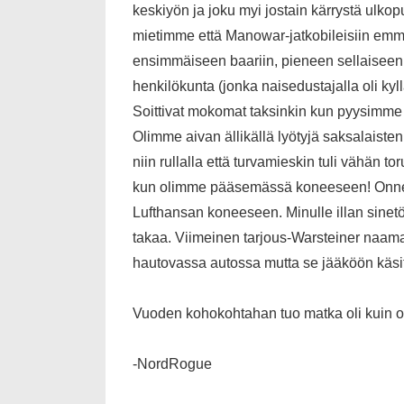
keskiyön ja joku myi jostain kärrystä ulk
mietimme että Manowar-jatkobileisiin emme 
ensimmäiseen baariin, pieneen sellaiseen, 
henkilökunta (jonka naisedustajalla oli kyl
Soittivat mokomat taksinkin kun pyysimme
Olimme aivan ällikällä lyötyjä saksalaisten
niin rullalla että turvamieskin tuli vähän 
kun olimme pääsemässä koneeseen! Onneksi
Lufthansan koneeseen. Minulle illan sinet
takaa. Viimeinen tarjous-Warsteiner naamaan
hautovassa autossa mutta se jääköön käsi
Vuoden kohokohtahan tuo matka oli kuin oli
-NordRogue