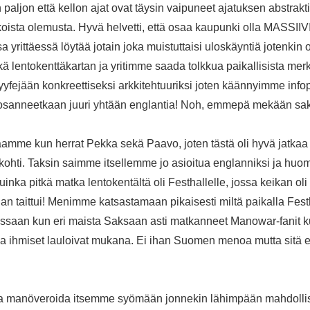
paljon että kellon ajat ovat täysin vaipuneet ajatuksen abstraktiin
ista olemusta. Hyvä helvetti, että osaa kaupunki olla MASSII
sa yrittäessä löytää jotain joka muistuttaisi uloskäyntiä jotenk
ä lentokenttäkartan ja yritimme saada tolkkua paikallisista me
yfejään konkreettiseksi arkkitehtuuriksi joten käännyimme infop
sanneetkaan juuri yhtään englantia! Noh, emmepä mekään sak
mme kun herrat Pekka sekä Paavo, joten tästä oli hyvä jatka
a kohti. Taksin saimme itsellemme jo asioitua englanniksi ja h
nka pitkä matka lentokentältä oli Festhallelle, jossa keikan oli t
ihan taittui! Menimme katsastamaan pikaisesti miltä paikalla Festh
ussaan kun eri maista Saksaan asti matkanneet Manowar-fanit kun
 ihmiset lauloivat mukana. Ei ihan Suomen menoa mutta sitä en
asta manöveroida itsemme syömään jonnekin lähimpään mahdollis