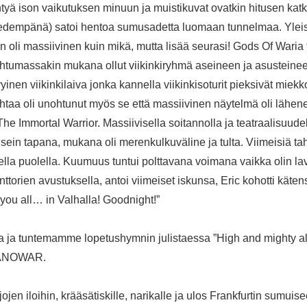
yä ison vaikutuksen minuun ja muistikuvat ovatkin hitusen katko
 edempänä) satoi hentoa sumusadetta luomaan tunnelmaa. Yleisö
n oli massiivinen kuin mikä, mutta lisää seurasi! Gods Of Waria
tumassakin mukana ollut viikinkiryhmä aseineen ja asusteineen 
yinen viikinkilaiva jonka kannella viikinkisoturit pieksivät miek
ohtaa oli unohtunut myös se että massiivinen näytelmä oli lähe
e Immortal Warrior. Massiivisella soitannolla ja teatraalisuudel
i usein tapana, mukana oli merenkulkuväline ja tulta. Viimeisiä ta
aisella puolella. Kuumuus tuntui polttavana voimana vaikka olin 
anttorien avustuksella, antoi viimeiset iskunsa, Eric kohotti käte
 you all… in Valhalla! Goodnight!”
ssa ja tuntemamme lopetushymnin julistaessa ”High and mighty al
l MANOWAR.
en iloihin, krääsätiskille, narikalle ja ulos Frankfurtin sumuis