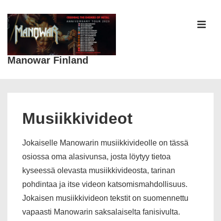
↓
Siirry
pääsisältöön
VAL
Manowar Finland
Päänavigaatio
Musiikkivideot
Jokaiselle Manowarin musiikkivideolle on tässä
osiossa oma alasivunsa, josta löytyy tietoa
kyseessä olevasta musiikkivideosta, tarinan
pohdintaa ja itse videon katsomismahdollisuus.
Jokaisen musiikkivideon tekstit on suomennettu
vapaasti Manowarin saksalaiselta fanisivulta.