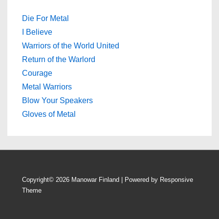
Die For Metal
I Believe
Warriors of the World United
Return of the Warlord
Courage
Metal Warriors
Blow Your Speakers
Gloves of Metal
Copyright© 2026
Manowar Finland
| Powered by
Responsive
Theme